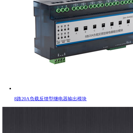
8路20A负载反馈型继电器输出模块