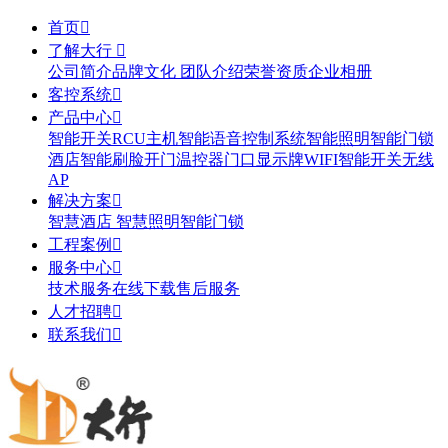
首页

了解大行

公司简介
品牌文化
团队介绍
荣誉资质
企业相册
客控系统

产品中心

智能开关
RCU主机
智能语音控制系统
智能照明
智能门锁
酒店智能刷脸开门
温控器
门口显示牌
WIFI智能开关
无线
AP
解决方案

智慧酒店
智慧照明
智能门锁
工程案例

服务中心

技术服务
在线下载
售后服务
人才招聘

联系我们
