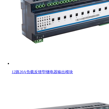
12路20A负载反馈型继电器输出模块