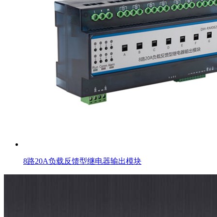
8路20A负载反馈型继电器输出模块