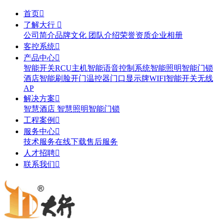
首页

了解大行

公司简介
品牌文化
团队介绍
荣誉资质
企业相册
客控系统

产品中心

智能开关
RCU主机
智能语音控制系统
智能照明
智能门锁
酒店智能刷脸开门
温控器
门口显示牌
WIFI智能开关
无线
AP
解决方案

智慧酒店
智慧照明
智能门锁
工程案例

服务中心

技术服务
在线下载
售后服务
人才招聘

联系我们
