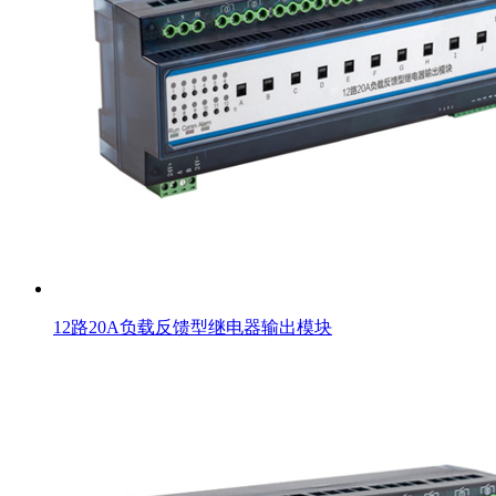
12路20A负载反馈型继电器输出模块