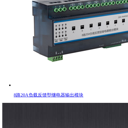
8路20A负载反馈型继电器输出模块