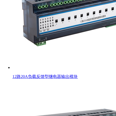
12路20A负载反馈型继电器输出模块