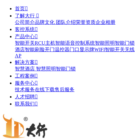
首页

了解大行

公司简介
品牌文化
团队介绍
荣誉资质
企业相册
客控系统

产品中心

智能开关
RCU主机
智能语音控制系统
智能照明
智能门锁
酒店智能刷脸开门
温控器
门口显示牌
WIFI智能开关
无线
AP
解决方案

智慧酒店
智慧照明
智能门锁
工程案例

服务中心

技术服务
在线下载
售后服务
人才招聘

联系我们
