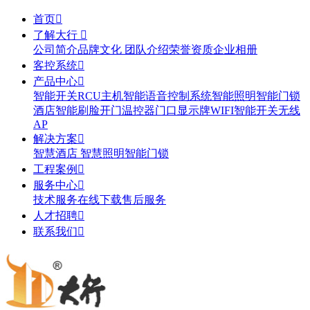
首页

了解大行

公司简介
品牌文化
团队介绍
荣誉资质
企业相册
客控系统

产品中心

智能开关
RCU主机
智能语音控制系统
智能照明
智能门锁
酒店智能刷脸开门
温控器
门口显示牌
WIFI智能开关
无线
AP
解决方案

智慧酒店
智慧照明
智能门锁
工程案例

服务中心

技术服务
在线下载
售后服务
人才招聘

联系我们
