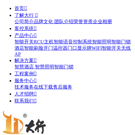
首页

了解大行

公司简介
品牌文化
团队介绍
荣誉资质
企业相册
客控系统

产品中心

智能开关
RCU主机
智能语音控制系统
智能照明
智能门锁
酒店智能刷脸开门
温控器
门口显示牌
WIFI智能开关
无线
AP
解决方案

智慧酒店
智慧照明
智能门锁
工程案例

服务中心

技术服务
在线下载
售后服务
人才招聘

联系我们
