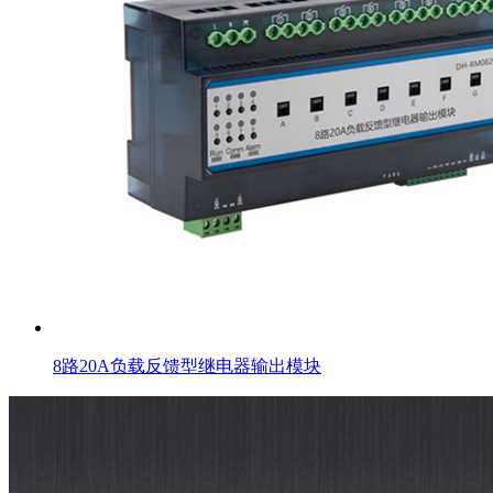
8路20A负载反馈型继电器输出模块