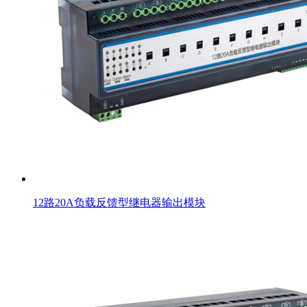
12路20A负载反馈型继电器输出模块